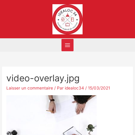
video-overlay.jpg
Laisser un commentaire
/ Par
idealoc34
/
15/03/2021