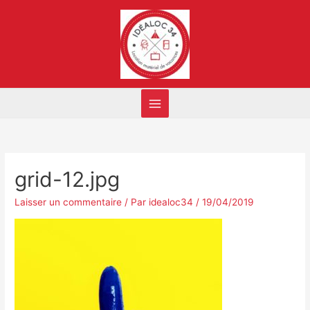
grid-12.jpg
Laisser un commentaire
/ Par
idealoc34
/
19/04/2019